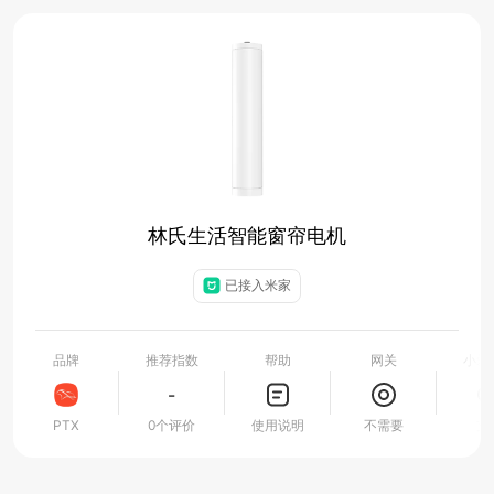
林氏生活智能窗帘电机
已接入米家
品牌
推荐指数
帮助
网关
小爱
-
PTX
0个评价
使用说明
不需要
支