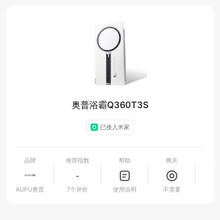
奥普浴霸Q360T3S
已接入米家
品牌
推荐指数
帮助
网关
小爱
-
AUPU奥普
7个评价
使用说明
不需要
支