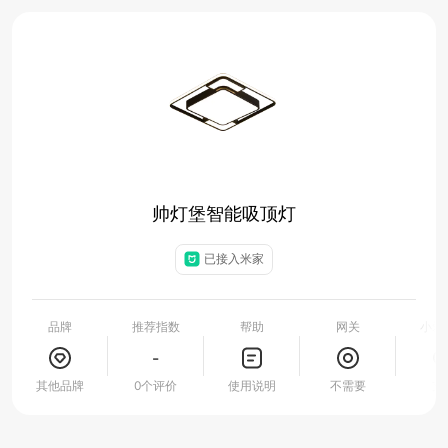
帅灯堡智能吸顶灯
已接入米家
品牌
推荐指数
帮助
网关
小爱
-
其他品牌
0个评价
使用说明
不需要
支