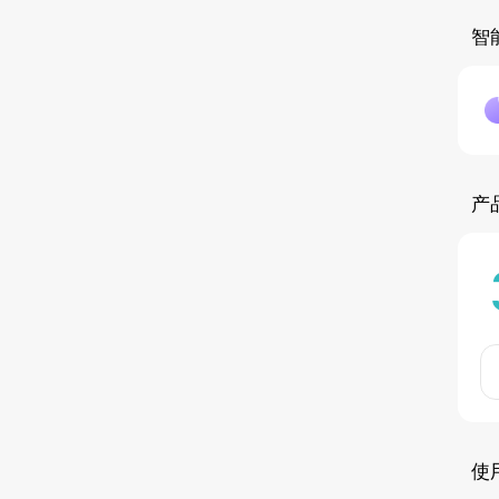
智
产
使