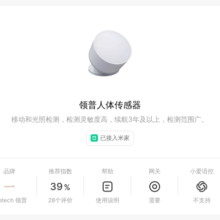
领普人体传感器
移动和光照检测，检测灵敏度高，续航3年及以上，检测范围广。
已接入米家
品牌
推荐指数
帮助
网关
小爱语控
39
%
nptech 领普
28个评价
使用说明
需要
不支持