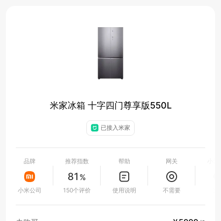
米家冰箱 十字四门尊享版550L
已接入米家
品牌
推荐指数
帮助
网关
小爱
81
%
小米公司
150个评价
使用说明
不需要
支