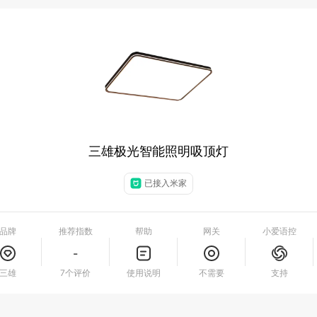
三雄极光智能照明吸顶灯
已接入米家
品牌
推荐指数
帮助
网关
小爱语控
-
三雄
7个评价
使用说明
不需要
支持