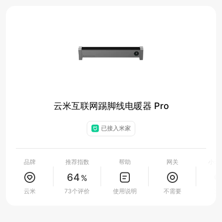
云米互联网踢脚线电暖器 Pro
已接入米家
品牌
推荐指数
帮助
网关
小爱
64
%
云米
73个评价
使用说明
不需要
支