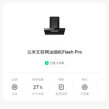
云米互联网油烟机Flash Pro
已接入米家
品牌
推荐指数
帮助
网关
小爱
27
%
云米
41个评价
使用说明
不需要
支