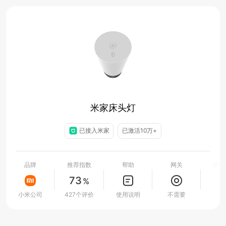
米家床头灯
已接入米家
已激活10万+
品牌
推荐指数
帮助
网关
小爱
73
%
小米公司
427个评价
使用说明
不需要
支